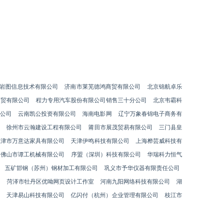
岩图信息技术有限公司
济南市莱芜德鸿商贸有限公司
北京锦航卓乐
商贸有限公司
程力专用汽车股份有限公司销售三十分公司
北京韦霸科
公司
云南凯公投资有限公司
海南电影网
辽宁万象春锦电子商务有
徐州市云瀚建设工程有限公司
莆田市展茂贸易有限公司
三门县皇
天津市万意达家具有限公司
天津伊鸣科技有限公司
上海桦芸威科技有
佛山市谭工机械有限公司
序盟（深圳）科技有限公司
华瑞科力恒气
五矿邯钢（苏州）钢材加工有限公司
巩义市予华仪器有限责任公司
司
菏泽市牡丹区优呦网页设计工作室
河南九阳网络科技有限公司
湖
天津易山科技有限公司
亿闪付（杭州）企业管理有限公司
枝江市