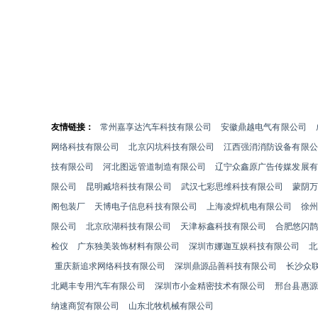
友情链接：
常州嘉享达汽车科技有限公司
安徽鼎越电气有限公司
网络科技有限公司
北京闪坑科技有限公司
江西强消消防设备有限公
技有限公司
河北图远管道制造有限公司
辽宁众鑫原广告传媒发展有
限公司
昆明臧培科技有限公司
武汉七彩思维科技有限公司
蒙阴
阁包装厂
天博电子信息科技有限公司
上海凌焊机电有限公司
徐
限公司
北京欣湖科技有限公司
天津标鑫科技有限公司
合肥悠闪鹊
检仪
广东独美装饰材料有限公司
深圳市娜迦互娱科技有限公司
北
重庆新追求网络科技有限公司
深圳鼎源品善科技有限公司
长沙众
北飓丰专用汽车有限公司
深圳市小金精密技术有限公司
邢台县惠源
纳速商贸有限公司
山东北牧机械有限公司