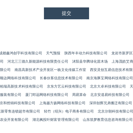
成都鑫鸿创宇科技有限公司
天气预报
陕西年丰动力科技有限公司
龙岩市新罗区
司
河北三三德久新能源科技有限责任公司
沭阳县华腾绿化苗木场
上海茂皓艾
限公司
南昌高新技术产业开发区一杨文化传媒工作室
西安灵创互易信息技术有限
万顺达网络科技有限公司
长春伙客信息技术有限公司
南京海豚宝网络科技有限公司
州柏瑞高新技术科技有限公司
京东方艺云科技有限公司
北京大卓科技有限公司
服装有限公司
厦门郅远网络科技有限公司
周易算命
北京安道易科技有限公司
京和然锦科技有限公司
上海越方扬网络科技有限公司
深圳创辉兄弟搬迁有限公司
联新零售连锁超市有限公司
轻竹（绍兴）电子商务有限公司
北京尔朝科技有限公
农业开发有限公司
湖北枫投叶财富管理有限公司
山东筑梦教育信息咨询有限公司